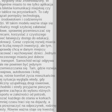
, wygodny oraz zrównoważony. W
ligentne miasto to nie tylko aplikacja
 biletów komunikacji miejskiej czy
e tablice na przystankach. To cały
ązań pomiędzy technologią,
, środowiskiem i codziennymi
dzi. W takim modelu ważne staje się
zkańcy mogli szybciej załatwiać
dowe, sprawniej przemieszczać się
nicami, korzystać z czystszego
mieć łatwiejszy dostęp do edukacji,
rekreacji. Coraz częściej rozwój miasta
ie liczbą nowych inwestycji, ale tym,
naprawdę chcą w danym miejscu
racować i wychowywać dzieci. Jednym
woczesnego miasta jest dobrze
 transport. Samochód wciąż odgrywa
ale nie powinien być jedynym
zemieszczania się. Tam, gdzie rozwija
mwajowa, autobusowa i kolej
a, rośnie komfort życia mieszkańców.
ej sytuacja wygląda wtedy, gdy
bliczny uzupełniają drogi rowerowe,
hodniki i strefy przyjazne pieszym.
igentne zachęca do wyboru różnych
sportu w zależności od potrzeb,
szać każdego do stania w korkach.
mniej czasu traci się na dojazdy, a
a przeznaczyć na odpoczynek, rodzinę
bisty. Równie ważna staje się kwestia