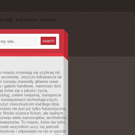
SCRIBE
FACEBOOK
TWITTER
miasta zmieniają się szybciej niż
 wcześniej. Jeszcze kilkanaście lat
m rozwoju stanowiły głównie nowe
a i galerie handlowe, natomiast dziś
ej mówi się o jakości życia,
sług, zieleni miejskiej, transporcie
 rozwiązaniach technologicznych,
służyć mieszkańcom każdego dnia.
miasto nie jest już tylko futurystyczną
z filmów science fiction, ale realnym
ozwoju wielu samorządów, architektów,
 inwestorów. To miasto, które nie tylko
przede wszystkim uczy się potrzeb
zkańców i odpowiada na nie w sposób