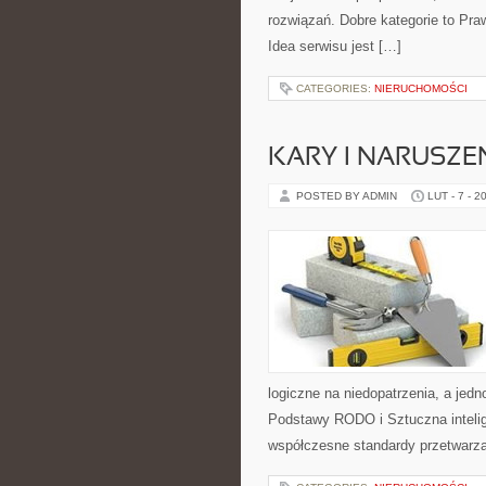
rozwiązań. Dobre kategorie to Pra
Idea serwisu jest […]
CATEGORIES:
NIERUCHOMOŚCI
KARY I NARUSZE
POSTED BY ADMIN
LUT - 7 - 2
logiczne na niedopatrzenia, a jed
Podstawy RODO i Sztuczna intelige
współczesne standardy przetwarza