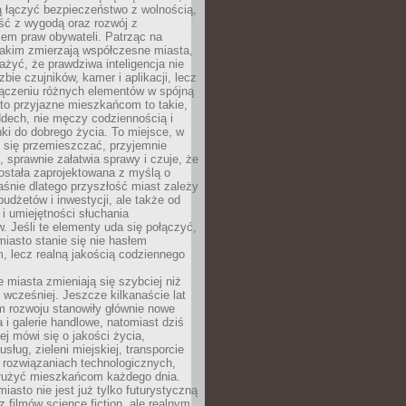
ią łączyć bezpieczeństwo z wolnością,
ć z wygodą oraz rozwój z
em praw obywateli. Patrząc na
jakim zmierzają współczesne miasta,
yć, że prawdziwa inteligencja nie
zbie czujników, kamer i aplikacji, lecz
ączeniu różnych elementów w spójną
to przyjazne mieszkańcom to takie,
ddech, nie męczy codziennością i
ki do dobrego życia. To miejsce, w
 się przemieszczać, przyjemnie
 sprawnie załatwia sprawy i czuje, że
ostała zaprojektowana z myślą o
aśnie dlatego przyszłość miast zależy
budżetów i inwestycji, ale także od
 i umiejętności słuchania
 Jeśli te elementy uda się połączyć,
 miasto stanie się nie hasłem
, lecz realną jakością codziennego
miasta zmieniają się szybciej niż
 wcześniej. Jeszcze kilkanaście lat
m rozwoju stanowiły głównie nowe
a i galerie handlowe, natomiast dziś
ej mówi się o jakości życia,
sług, zieleni miejskiej, transporcie
 rozwiązaniach technologicznych,
służyć mieszkańcom każdego dnia.
miasto nie jest już tylko futurystyczną
z filmów science fiction, ale realnym