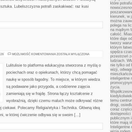
które potraf
i sztuka. Lubelszczyzna potrafi zaskakiwać: raz kusi
nowoczesnoś
poszanowani
kierunek, w 
można zauważ
polega na lic
na mądrym ł
całość. Mias
które daje o
tworzy warun
którym łatwo
spędza czas,
LULITULISIE
026
MOŻLIWOŚĆ KOMENTOWANIA
ZOSTAŁA WYŁĄCZONA
przestrzeń z
ludziach. Wł
nie tylko od 
Lulitulisie to platforma edukacyjna stworzona z myślą o
wizji, odwagi
pociechach oraz o opiekunach, którzy chcą pomagać
mieszkańców.
inteligentne
naukę w sposób łagodny. To miejsce, w którym wiedza
promocyjnym
są podawane jako przygoda, a codzienne zajęcia
życia.
Współczesne 
zamieniają się w frajdę. Strona łączy kształcenie z
kiedykolwiek
temu centru
wyobraźnią, dzięki czemu maluch może odkrywać różne
drogi, osiedl
iej ciekawi. Polecamy Religia/etyka i Technika. Główną ideą
coraz części
dostępności u
zeni, w której ćwiczenie odbywa się w swoim […]
publicznym i
które mają 
Inteligentne 
wizją rodem 