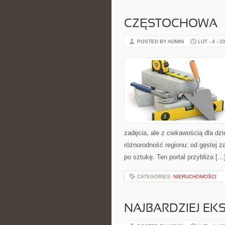
CZĘSTOCHOWA
POSTED BY ADMIN
LUT - 4 - 2
zadęcia, ale z ciekawością dla dz
różnorodność regionu: od gęstej z
po sztukę. Ten portal przybliża […
CATEGORIES:
NIERUCHOMOŚCI
NAJBARDZIEJ EK