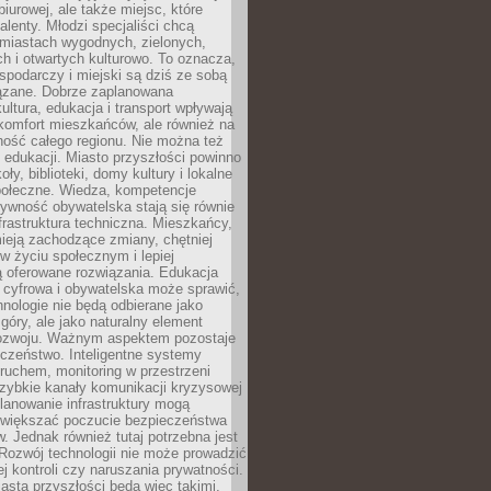
biurowej, ale także miejsc, które
talenty. Młodzi specjaliści chcą
miastach wygodnych, zielonych,
 i otwartych kulturowo. To oznacza,
spodarczy i miejski są dziś ze sobą
zane. Dobrze zaplanowana
kultura, edukacja i transport wpływają
 komfort mieszkańców, ale również na
ność całego regionu. Nie można też
edukacji. Miasto przyszłości powinno
ły, biblioteki, domy kultury i lokalne
społeczne. Wiedza, kompetencje
tywność obywatelska stają się równie
frastruktura techniczna. Mieszkańcy,
ieją zachodzące zmiany, chętniej
w życiu społecznym i lepiej
ą oferowane rozwiązania. Edukacja
 cyfrowa i obywatelska może sprawić,
nologie nie będą odbierane jako
góry, ale jako naturalny element
ozwoju. Ważnym aspektem pozostaje
czeństwo. Inteligentne systemy
ruchem, monitoring w przestrzeni
szybkie kanały komunikacji kryzysowej
lanowanie infrastruktury mogą
zwiększać poczucie bezpieczeństwa
 Jednak również tutaj potrzebna jest
Rozwój technologii nie może prowadzić
j kontroli czy naruszania prywatności.
asta przyszłości będą więc takimi,