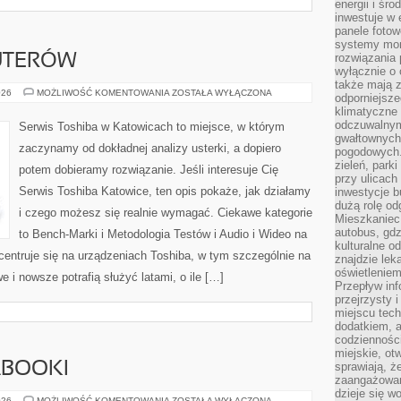
energii i śr
inwestuje w 
panele fotow
systemy moni
rozwiązania 
UTERÓW
wyłącznie o
także mają z
HISTORIA
026
MOŻLIWOŚĆ KOMENTOWANIA
ZOSTAŁA WYŁĄCZONA
odporniejsz
KOMPUTERÓW
klimatyczne 
odczuwalnym
Serwis Toshiba w Katowicach to miejsce, w którym
gwałtownych
zaczynamy od dokładnej analizy usterki, a dopiero
pogodowych.
zieleń, park
potem dobieramy rozwiązanie. Jeśli interesuje Cię
przy ulicach
Serwis Toshiba Katowice, ten opis pokaże, jak działamy
inwestycje 
dużą rolę od
i czego możesz się realnie wymagać. Ciekawe kategorie
Mieszkaniec 
autobus, gd
to Bench-Marki i Metodologia Testów i Audio i Wideo na
kulturalne o
entruje się na urządzeniach Toshiba, w tym szczególnie na
znajdzie lek
oświetlenie
e i nowsze potrafią służyć latami, o ile […]
Przepływ inf
przejrzysty 
miejscu tec
dodatkiem, 
codzienności
miejskie, ot
ABOOKI
sprawiają, ż
zaangażowani
dzieje się w
LAPTOPY
026
MOŻLIWOŚĆ KOMENTOWANIA
ZOSTAŁA WYŁĄCZONA