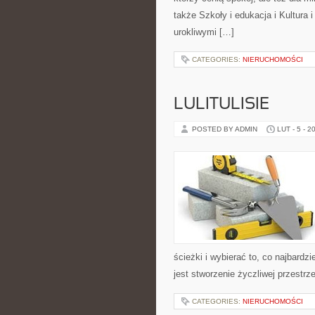
także Szkoły i edukacja i Kultura 
urokliwymi […]
CATEGORIES:
NIERUCHOMOŚCI
LULITULISIE
POSTED BY ADMIN
LUT - 5 - 2
ścieżki i wybierać to, co najbardz
jest stworzenie życzliwej przestr
CATEGORIES:
NIERUCHOMOŚCI