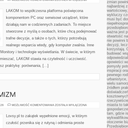
zmian powin
I
najbardziej
ULTRABOOKI
wartościowy,
LAKOM to współczesna platforma poświęcona
wykluczy cz
komponentom PC oraz serwisowi urządzeń, które
musi być dos
niepełnospra
działają nam w codziennych zadaniach. To miejsce
przedsiębior
stworzone z myślą o osobach, które chcą podejmować
ważna jest p
otwartość n
trafne decyzje, a także o tych, którzy potrzebują
nie powinni 
decyzji, lec
realnego wsparcia wtedy, gdy komputer zwalnia. Inne
korzystają. 
 Monitory i technologie wyświetlania. W świecie, w którym
budować wspó
odpowiedzial
zamieszać, LAKOM stawia na czytelność i uczciwość.
opowieści w
sz praktykę: porównania, […]
pomysły potr
inspiracji o
pewnego ro
urbanistyce,
wielu samor
źródłem pra
doświadczeń
YMIZM
kosztownych 
rzeczywiści
miasta to ta
NADZIEJA
026
MOŻLIWOŚĆ KOMENTOWANIA
ZOSTAŁA WYŁĄCZONA
I
gospodarczeg
OPTYMIZM
tam, gdzie is
Lovsy.pl to zakątek wypełnione emocji, w którym
wykwalifiko
otoczenie bi
czułość przenika się z rutyną i odmienia proste
Przedsiębior