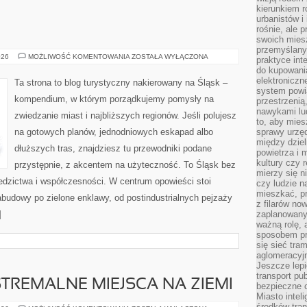
kierunkiem r
urbanistów i
rośnie, ale 
swoich mies
przemyślany
CZĘSTOCHOWA
026
MOŻLIWOŚĆ KOMENTOWANIA
ZOSTAŁA WYŁĄCZONA
praktyce inte
do kupowania
elektroniczn
Ta strona to blog turystyczny nakierowany na Śląsk –
system powi
kompendium, w którym porządkujemy pomysły na
przestrzenią
nawykami lu
zwiedzanie miast i najbliższych regionów. Jeśli polujesz
to, aby mies
na gotowych planów, jednodniowych eskapad albo
sprawy urzę
między dziel
dłuższych tras, znajdziesz tu przewodniki podane
powietrza i 
kultury czy 
przystępnie, z akcentem na użyteczność. To Śląsk bez
mierzy się n
iedzictwa i współczesności. W centrum opowieści stoi
czy ludzie 
mieszkać, p
abudowy po zielone enklawy, od postindustrialnych pejzaży
z filarów no
]
zaplanowany
ważną rolę, 
sposobem pr
się sieć tra
aglomeracyjn
Jeszcze lepi
transport pu
STREMALNE MIEJSCA NA ZIEMI
bezpieczne c
Miasto intel
środków tran