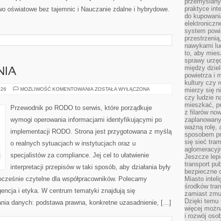
przemyślany
praktyce inte
wo oświatowe bez tajemnic i Nauczanie zdalne i hybrydowe.
do kupowania
elektroniczn
system powi
przestrzenią
nawykami lu
to, aby mies
sprawy urzę
między dziel
NIA
powietrza i 
kultury czy 
KARY
026
MOŻLIWOŚĆ KOMENTOWANIA
ZOSTAŁA WYŁĄCZONA
mierzy się n
I
czy ludzie 
NARUSZENIA
mieszkać, p
Przewodnik po RODO to serwis, które porządkuje
z filarów no
wymogi operowania informacjami identyfikującymi po
zaplanowany
ważną rolę, 
implementacji RODO. Strona jest przygotowana z myślą
sposobem pr
się sieć tra
o realnych sytuacjach w instytucjach oraz u
aglomeracyjn
specjalistów za compliance. Jej cel to ułatwienie
Jeszcze lepi
transport pu
interpretacji przepisów w taki sposób, aby działania były
bezpieczne c
nocześnie czytelne dla współpracowników. Polecamy
Miasto intel
środków tran
ncja i etyka. W centrum tematyki znajdują się
zamiast zmu
Dzięki temu 
nia danych: podstawa prawna, konkretne uzasadnienie, […]
więcej możn
i rozwój oso