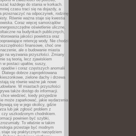
szać każdego do stania w korkach.
mniej czasu traci się na dojazdy, a
a przeznaczyć na odpoczynek, rodzinę
bisty. Równie ważna staje się kwestia
odowiska. Coraz więcej samorządów
energooszczędne oświetlenie uliczne,
oltaiczne na budynkach publicznych,
torowania jakości powietrza oraz
poprawiające retencję wody. Nie chodzi
 oszczędności finansowe, choć one
naczenie, ale o budowanie miasta
ego na wyzwania przyszłości. Zmiany
nie są teorią, lecz zjawiskiem
 w postaci upałów, suszy,
 opadów i coraz częstszych anomalii
 Dlatego dobrze zaprojektowana
i kieszonkowe, zielone dachy i drzewa
 stają się równie ważne jak nowe
budowlane. W miastach przyszłości
grywa także dostęp do informacji.
chce wiedzieć, kiedy przyjedzie
zie może zaparkować, jakie wydarzenia
dbywają się w jego okolicy, gdzie
arza lub jak zgłosić problem z
m czy uszkodzonym chodnikiem.
ormacji powinien być szybki,
i zrozumiały. To właśnie w takim
hnologia przestaje być modnym
a staje się praktycznym narzędziem