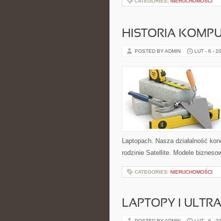
CATEGORIES:
NIERUCHOMOŚCI
HISTORIA KOMP
POSTED BY ADMIN
LUT - 6 - 2
Laptopach. Nasza działalność konc
rodzinie Satellite. Modele biznesow
CATEGORIES:
NIERUCHOMOŚCI
LAPTOPY I ULTR
POSTED BY ADMIN
LUT - 6 - 2