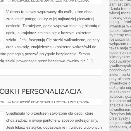
NAJBARDZIEJ
026
MOŻLIWOŚĆ KOMENTOWANIA
ZOSTAŁA WYŁĄCZONA
EKSTREMALNE
zamiast zmu
MIEJSCA
Dzięki temu 
NA
Vulcans to serwis wyprawowy dla osób, które chcą
więcej możn
ZIEMI
i rozwój oso
zrozumieć potęgę natury w jej najbardziej pierwotnej
energii i śr
odsłonie. To miejsce, gdzie wyprawa staje się historią o
inwestuje w 
panele fotow
ogniu, a krajobraz zmienia się z każdym zakrętem
systemy moni
rozwiązania 
szlaku. Jeśli fascynują Cię stożki wulkaniczne, gejzery
wyłącznie o
oraz kaskady, znajdziesz tu konkretne wskazówki do
także mają z
odporniejsz
które pomagają przeżyć przygodę bezpiecznie. Strona
klimatyczne 
olą szlaki prowadzące przez bazaltowe równiny niż […]
odczuwalnym
gwałtownych
pogodowych.
zieleń, park
przy ulicach
inwestycje 
dużą rolę od
RÓBKI I PERSONALIZACJA
Mieszkaniec 
autobus, gd
kulturalne o
BUTY
026
MOŻLIWOŚĆ KOMENTOWANIA
ZOSTAŁA WYŁĄCZONA
znajdzie lek
DIY
–
oświetlenie
PRZERÓBKI
Spadlabuta to przestrzeń stworzone dla osób, które
Przepływ inf
I
przejrzysty 
PERSONALIZACJA
chcą zadbać o swoje pantofle w sposób profesjonalny.
miejscu tec
dodatkiem, 
Jeśli lubisz estetykę, dopasowanie i trwałość ulubionych