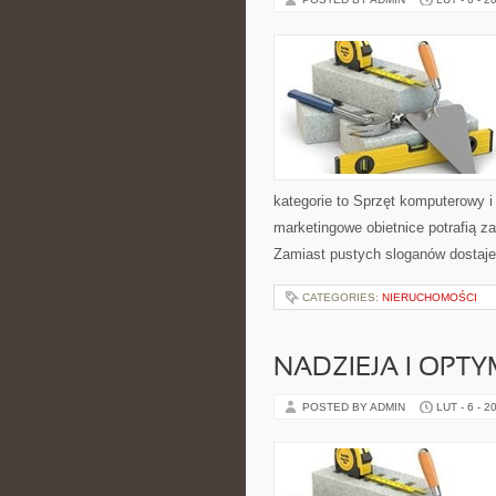
kategorie to Sprzęt komputerowy i
marketingowe obietnice potrafią 
Zamiast pustych sloganów dostaje
CATEGORIES:
NIERUCHOMOŚCI
NADZIEJA I OPT
POSTED BY ADMIN
LUT - 6 - 2