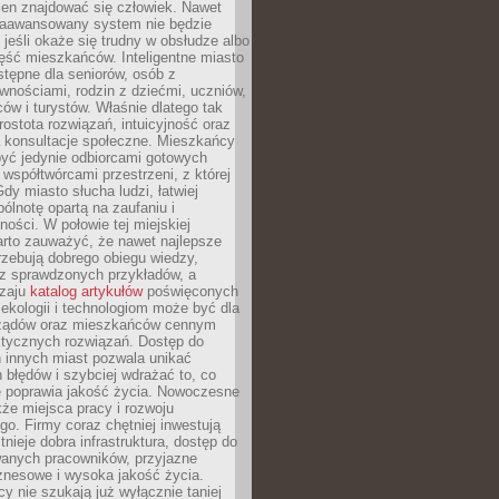
ien znajdować się człowiek. Nawet
 zaawansowany system nie będzie
 jeśli okaże się trudny w obsłudze albo
ęść mieszkańców. Inteligentne miasto
tępne dla seniorów, osób z
wnościami, rodzin z dziećmi, uczniów,
ców i turystów. Właśnie dlatego tak
rostota rozwiązań, intuicyjność oraz
a konsultacje społeczne. Mieszkańcy
być jedynie odbiorcami gotowych
z współtwórcami przestrzeni, z której
Gdy miasto słucha ludzi, łatwiej
lnotę opartą na zaufaniu i
ności. W połowie tej miejskiej
arto zauważyć, że nawet najlepsze
zebują dobrego obiegu wiedzy,
raz sprawdzonych przykładów, a
dzaju
katalog artykułów
poświęconych
 ekologii i technologiom może być dla
ządów oraz mieszkańców cennym
ktycznych rozwiązań. Dostęp do
 innych miast pozwala unikać
błędów i szybciej wdrażać to, co
e poprawia jakość życia. Nowoczesne
kże miejsca pracy i rozwoju
o. Firmy coraz chętniej inwestują
tnieje dobra infrastruktura, dostęp do
wanych pracowników, przyjazne
znesowe i wysoka jakość życia.
cy nie szukają już wyłącznie taniej