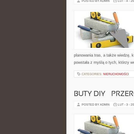
POSTED BY ADMIN
LUT - 4 - 2
planowania tras, a także wiedzę, 
powstała z myślą o tych, którzy w
CATEGORIES:
NIERUCHOMOŚCI
BUTY DIY – PRZE
POSTED BY ADMIN
LUT - 3 - 2