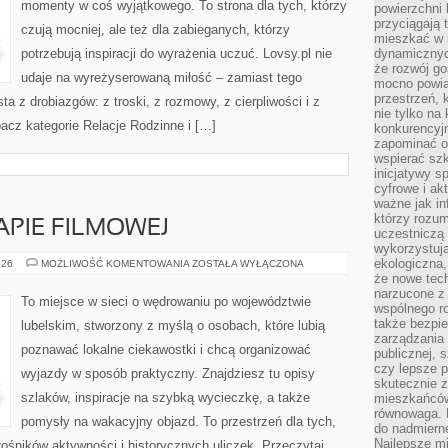
momenty w coś wyjątkowego. To strona dla tych, którzy
powierzchni 
przyciągają 
czują mocniej, ale też dla zabieganych, którzy
mieszkać w 
potrzebują inspiracji do wyrażenia uczuć. Lovsy.pl nie
dynamicznych
że rozwój go
udaje na wyreżyserowaną miłość – zamiast tego
mocno powią
przestrzeń, 
ta z drobiazgów: z troski, z rozmowy, z cierpliwości i z
nie tylko na
bacz kategorie Relacje Rodzinne i […]
konkurencyj
zapominać o 
wspierać szko
inicjatywy 
cyfrowe i ak
ważne jak in
którzy rozum
APIE FILMOWEJ
uczestniczą 
wykorzystuj
ekologiczna,
LUBELSKIE
026
MOŻLIWOŚĆ KOMENTOWANIA
ZOSTAŁA WYŁĄCZONA
NA
że nowe tech
MAPIE
narzucone z 
FILMOWEJ
To miejsce w sieci o wędrowaniu po województwie
wspólnego r
także bezpie
lubelskim, stworzony z myślą o osobach, które lubią
zarządzania 
poznawać lokalne ciekawostki i chcą organizować
publicznej, 
czy lepsze p
wyjazdy w sposób praktyczny. Znajdziesz tu opisy
skutecznie 
szlaków, inspiracje na szybką wycieczkę, a także
mieszkańców.
równowaga. 
pomysły na wakacyjny objazd. To przestrzeń dla tych,
do nadmierne
Najlepsze mi
iłośników aktywności i historycznych uliczek. Przeczytaj