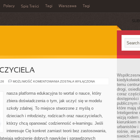
Polacy
Tagi
Warszawa
Tagi
Spis Treści
SUB
CZYCIELA
Współczesne 
kiedykolwiek
WELL-
026
MOŻLIWOŚĆ KOMENTOWANIA
ZOSTAŁA WYŁĄCZONA
temu centru
BEING
NAUCZYCIELA
drogi, osiedl
nasza platforma edukacyjna to wortal o nauce, który
coraz części
dostępności u
zbiera doświadczenia o tym, jak uczyć się w modelu
publicznym i
które mają 
szkoły zdalnej. To miejsce stworzone z myślą o
Inteligentne 
dzieciach i młodzieży, rodzicach oraz nauczycielach,
wizją rodem 
kierunkiem r
którzy chcą opanować codzienność e-learningu. Jeśli
urbanistów i
interesuje Cię konkret zamiast teorii bez zastosowania,
rośnie, ale 
swoich mies
 ułatwiają wdrożenie dobrych nawyków i sprawdzonych