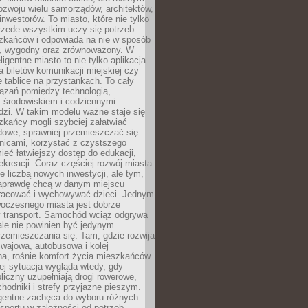
ozwoju wielu samorządów, architektów,
 inwestorów. To miasto, które nie tylko
przede wszystkim uczy się potrzeb
zkańców i odpowiada na nie w sposób
, wygodny oraz zrównoważony. W
ligentne miasto to nie tylko aplikacja
 biletów komunikacji miejskiej czy
e tablice na przystankach. To cały
ązań pomiędzy technologią,
, środowiskiem i codziennymi
dzi. W takim modelu ważne staje się
zkańcy mogli szybciej załatwiać
dowe, sprawniej przemieszczać się
nicami, korzystać z czystszego
mieć łatwiejszy dostęp do edukacji,
rekreacji. Coraz częściej rozwój miasta
ie liczbą nowych inwestycji, ale tym,
naprawdę chcą w danym miejscu
racować i wychowywać dzieci. Jednym
woczesnego miasta jest dobrze
 transport. Samochód wciąż odgrywa
ale nie powinien być jedynym
zemieszczania się. Tam, gdzie rozwija
mwajowa, autobusowa i kolej
a, rośnie komfort życia mieszkańców.
ej sytuacja wygląda wtedy, gdy
bliczny uzupełniają drogi rowerowe,
hodniki i strefy przyjazne pieszym.
igentne zachęca do wyboru różnych
sportu w zależności od potrzeb,