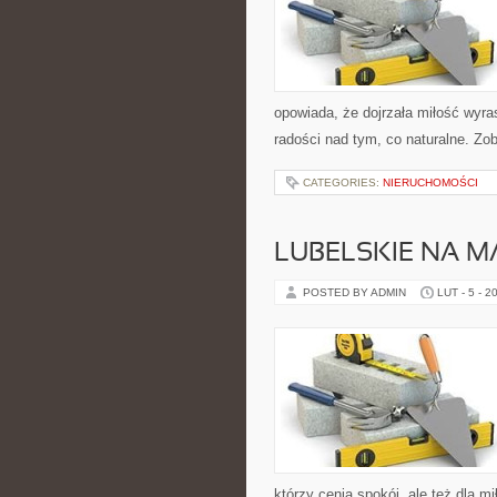
opowiada, że dojrzała miłość wyras
radości nad tym, co naturalne. Zo
CATEGORIES:
NIERUCHOMOŚCI
LUBELSKIE NA M
POSTED BY ADMIN
LUT - 5 - 2
którzy cenią spokój, ale też dla m