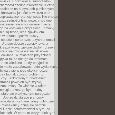
odowiska. Coraz więcej samorządów
energooszczędne oświetlenie uliczne,
oltaiczne na budynkach publicznych,
torowania jakości powietrza oraz
poprawiające retencję wody. Nie chodzi
 oszczędności finansowe, choć one
naczenie, ale o budowanie miasta
ego na wyzwania przyszłości. Zmiany
nie są teorią, lecz zjawiskiem
 w postaci upałów, suszy,
 opadów i coraz częstszych anomalii
 Dlatego dobrze zaprojektowana
i kieszonkowe, zielone dachy i drzewa
 stają się równie ważne jak nowe
budowlane. W miastach przyszłości
grywa także dostęp do informacji.
chce wiedzieć, kiedy przyjedzie
zie może zaparkować, jakie wydarzenia
dbywają się w jego okolicy, gdzie
arza lub jak zgłosić problem z
m czy uszkodzonym chodnikiem.
ormacji powinien być szybki,
i zrozumiały. To właśnie w takim
hnologia przestaje być modnym
a staje się praktycznym narzędziem
. Dobrze działające platformy
warte dane i cyfrowe usługi publiczne
e mieszkańcy czują się bardziej
 i lepiej poinformowani o tym, co
okół nich. W centrum wszystkich tych